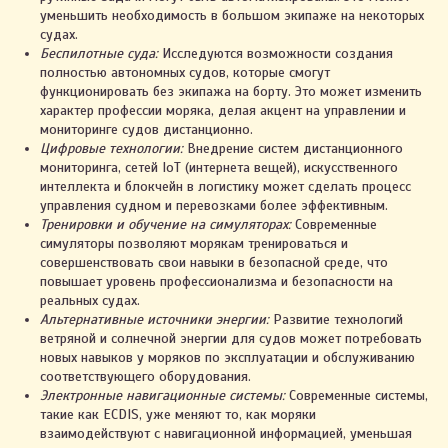
уменьшить необходимость в большом экипаже на некоторых
судах.
Беспилотные суда:
Исследуются возможности создания
полностью автономных судов, которые смогут
функционировать без экипажа на борту. Это может изменить
характер профессии моряка, делая акцент на управлении и
мониторинге судов дистанционно.
Цифровые технологии:
Внедрение систем дистанционного
2023. ИП Автухова Марина Александровна
мониторинга, сетей IoT (интернета вещей), искусственного
УНП 491461557
интеллекта и блокчейн в логистику может сделать процесс
Св-во о государственной регистрации № 0796122
управления судном и перевозками более эффективным.
выдано Жлобинским райисполкомом 03.03.2021
Интернет-сайт включён в БЕЛГИЭ
Тренировки и обучение на симуляторах:
Современные
Республики Беларусь 01.11.2023 за №191590
симуляторы позволяют морякам тренироваться и
совершенствовать свои навыки в безопасной среде, что
повышает уровень профессионализма и безопасности на
Правила оплаты и возврата
реальных судах.
Альтернативные источники энергии:
Развитие технологий
Политика конфиденциальности
ветряной и солнечной энергии для судов может потребовать
Настройки cookie
новых навыков у моряков по эксплуатации и обслуживанию
соответствующего оборудования.
Электронные навигационные системы:
Современные системы,
такие как ECDIS, уже меняют то, как моряки
+375 29 123-58-67
взаимодействуют с навигационной информацией, уменьшая