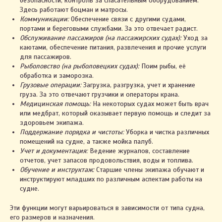
безопасности, контроль за спасательным оборудованием.
Здесь работают боцман и матросы.
Коммуникации:
Обеспечение связи с другими судами,
портами и береговыми службами. За это отвечает радист.
Обслуживание пассажиров (на пассажирских судах):
Уход за
каютами, обеспечение питания, развлечения и прочие услуги
для пассажиров.
Рыболовство (на рыболовецких судах):
Поим рыбы, её
обработка и заморозка.
Грузовые операции:
Загрузка, разгрузка, учет и хранение
груза. За это отвечают грузчики и операторы крана.
Медицинская помощь:
На некоторых судах может быть врач
или медбрат, который оказывает первую помощь и следит за
здоровьем экипажа.
Поддержание порядка и чистоты:
Уборка и чистка различных
помещений на судне, а также мойка палуб.
Учет и документация:
Ведение журналов, составление
отчетов, учет запасов продовольствия, воды и топлива.
Обучение и инструктаж:
Старшие члены экипажа обучают и
инструктируют младших по различным аспектам работы на
судне.
Эти функции могут варьироваться в зависимости от типа судна,
его размеров и назначения.