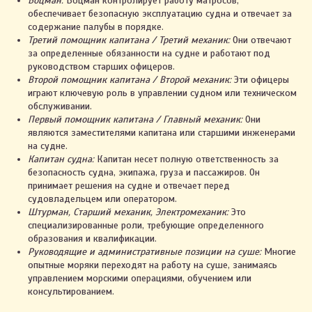
Боцман:
Боцман контролирует работу матросов,
обеспечивает безопасную эксплуатацию судна и отвечает за
содержание палубы в порядке.
Третий помощник капитана / Третий механик:
Они отвечают
за определенные обязанности на судне и работают под
руководством старших офицеров.
Второй помощник капитана / Второй механик:
Эти офицеры
играют ключевую роль в управлении судном или техническом
обслуживании.
Первый помощник капитана / Главный механик:
Они
являются заместителями капитана или старшими инженерами
на судне.
Капитан судна:
Капитан несет полную ответственность за
безопасность судна, экипажа, груза и пассажиров. Он
принимает решения на судне и отвечает перед
судовладельцем или оператором.
Штурман, Старший механик, Электромеханик:
Это
специализированные роли, требующие определенного
образования и квалификации.
Руководящие и административные позиции на суше:
Многие
опытные моряки переходят на работу на суше, занимаясь
управлением морскими операциями, обучением или
консультированием.