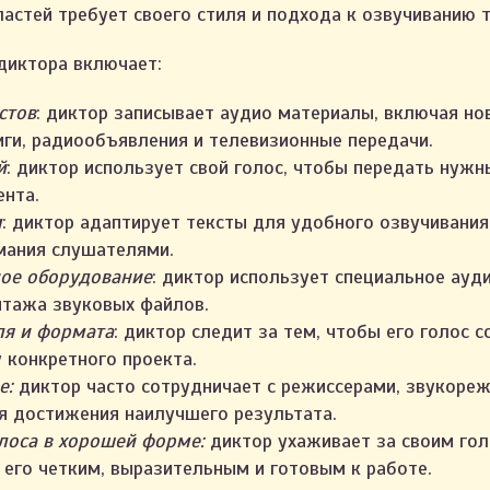
астей требует своего стиля и подхода к озвучиванию т
диктора включает:
стов
: диктор записывает аудио материалы, включая но
иги, радиообъявления и телевизионные передачи.
й
: диктор использует свой голос, чтобы передать нужн
ента.
м
: диктор адаптирует тексты для удобного озвучивания
мания слушателями.
ое оборудование
: диктор использует специальное ау
нтажа звуковых файлов.
ля и формата
: диктор следит за тем, чтобы его голос 
 конкретного проекта.
е:
диктор часто сотрудничает с режиссерами, звукоре
 достижения наилучшего результата.
лоса в хорошей форме:
диктор ухаживает за своим го
 его четким, выразительным и готовым к работе.