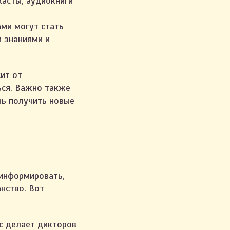
касты, аудиокниги
ми могут стать
 знаниями и
ит от
ься. Важно также
чь получить новые
 информировать,
нство. Вот
с делает дикторов