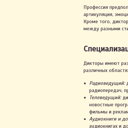
Профессия предпол
артикуляция, эмоц
Кроме того, дикто
между разными сти
Специализа
Дикторы имеют раз
различных областя
Радиоведущий:
радиопередач, п
Телеведущий:
ди
новостные прогр
фильмы и рекла
Аудиокниги и д
аудиокнигах и д