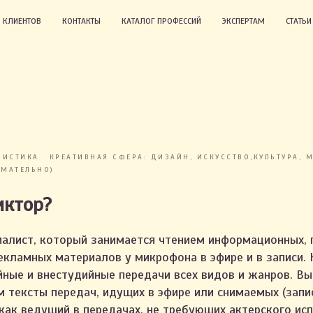
 КЛИЕНТОВ
КОНТАКТЫ
КАТАЛОГ ПРОФЕССИЙ
ЭКСПЕРТАМ
СТАТЬ
ЛИСТИКА
КРЕАТИВНАЯ СФЕРА: ДИЗАЙН, ИСКУССТВО,КУЛЬТУРА, 
МАТЕЛЬНО)
иктор?
алист, который занимается чтением информационных, 
екламных материалов у микрофона в эфире и в записи. 
йные и внестудийные передачи всех видов и жанров. В
м тексты передач, идущих в эфире или снимаемых (зап
как ведущий в передачах, не требующих актерского ис