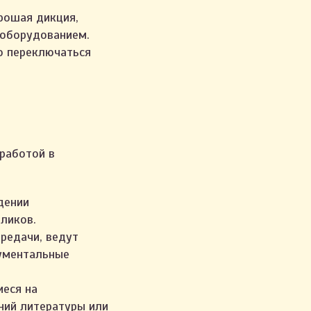
рошая дикция,
 оборудованием.
о переключаться
работой в
дении
ликов.
редачи, ведут
кументальные
иеся на
ний литературы или