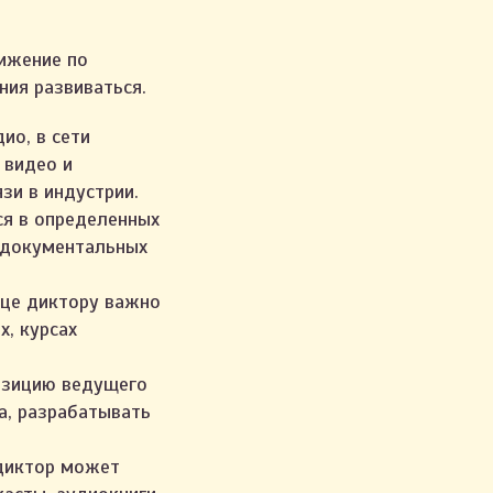
вижение по
ния развиваться.
ио, в сети
 видео и
зи в индустрии.
ся в определенных
, документальных
ице диктору важно
х, курсах
озицию ведущего
а, разрабатывать
диктор может