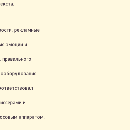
екста.
вости, рекламные
ые эмоции и
, правильного
диооборудование
соответствовал
жиссерами и
лосовым аппаратом,