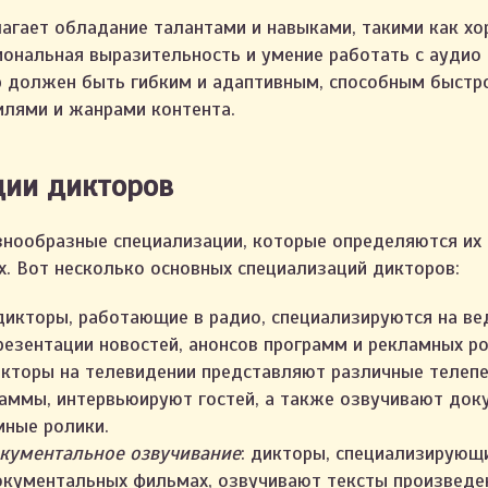
агает обладание талантами и навыками, такими как хо
иональная выразительность и умение работать с аудио
р должен быть гибким и адаптивным, способным быстр
лями и жанрами контента.
ции дикторов
нообразные специализации, которые определяются их 
х. Вот несколько основных специализаций дикторов:
дикторы, работающие в радио, специализируются на ве
резентации новостей, анонсов программ и рекламных ро
кторы на телевидении представляют различные телепе
аммы, интервьюируют гостей, а также озвучивают до
мные ролики.
окументальное озвучивание
: дикторы, специализирующ
окументальных фильмах, озвучивают тексты произведе