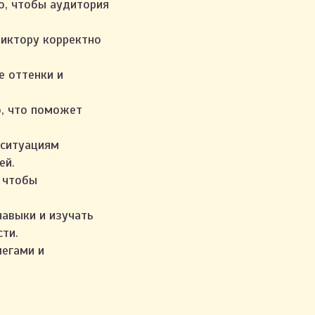
о, чтобы аудитория
иктору корректно
е оттенки и
ю, что поможет
 ситуациям
ей.
 чтобы
навыки и изучать
ти.
легами и