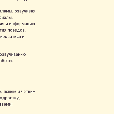
кламы, озвучивая
риалы.
ния и информацию
тия поездов,
тироваться и
 озвучиванию
аботы.
, ясным и четким
одростку,
твами: