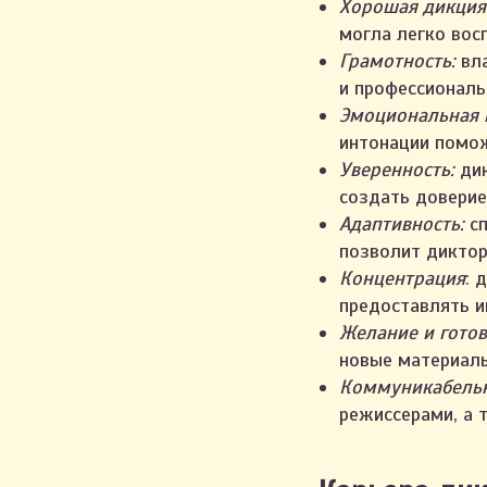
Хорошая дикция
могла легко во
Грамотность:
вла
и профессиональ
Эмоциональная 
интонации помож
Уверенность:
ди
создать доверие
Адаптивность:
с
позволит диктор
Концентрация
: 
предоставлять и
Желание и готов
новые материалы
Коммуникабельн
режиссерами, а 