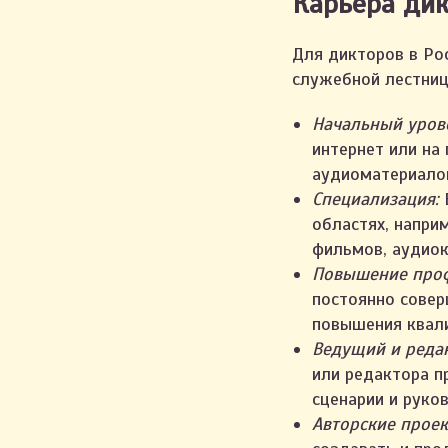
Карьера ди
Для дикторов в Ро
служебной лестниц
Начальный уров
интернет или на
аудиоматериалов
Специализация:
областях, напри
фильмов, аудиок
Повышение про
постоянно совер
повышения квали
Ведущий и реда
или редактора п
сценарии и руко
Авторские прое