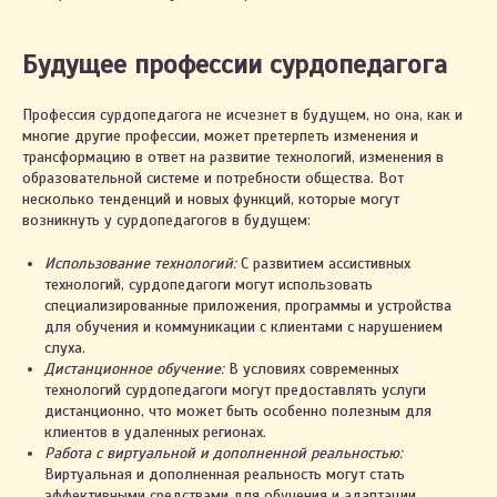
Будущее профессии сурдопедагога
Профессия сурдопедагога не исчезнет в будущем, но она, как и
многие другие профессии, может претерпеть изменения и
трансформацию в ответ на развитие технологий, изменения в
образовательной системе и потребности общества. Вот
несколько тенденций и новых функций, которые могут
2023. ИП Автухова Марина Александровна
возникнуть у сурдопедагогов в будущем:
УНП 491461557
Св-во о государственной регистрации № 0796122
выдано Жлобинским райисполкомом 03.03.2021
Использование технологий:
С развитием ассистивных
Интернет-сайт включён в БЕЛГИЭ
технологий, сурдопедагоги могут использовать
Республики Беларусь 01.11.2023 за №191590
специализированные приложения, программы и устройства
для обучения и коммуникации с клиентами с нарушением
слуха.
Правила оплаты и возврата
Дистанционное обучение:
В условиях современных
технологий сурдопедагоги могут предоставлять услуги
Политика конфиденциальности
дистанционно, что может быть особенно полезным для
Настройки cookie
клиентов в удаленных регионах.
Работа с виртуальной и дополненной реальностью:
Виртуальная и дополненная реальность могут стать
эффективными средствами для обучения и адаптации