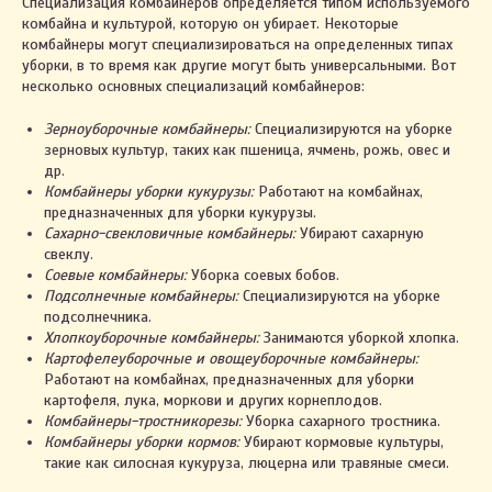
Специализация комбайнеров определяется типом используемого
комбайна и культурой, которую он убирает. Некоторые
комбайнеры могут специализироваться на определенных типах
уборки, в то время как другие могут быть универсальными. Вот
несколько основных специализаций комбайнеров:
Зерноуборочные комбайнеры:
Специализируются на уборке
зерновых культур, таких как пшеница, ячмень, рожь, овес и
др.
Комбайнеры уборки кукурузы:
Работают на комбайнах,
предназначенных для уборки кукурузы.
Сахарно-свекловичные комбайнеры:
Убирают сахарную
свеклу.
Соевые комбайнеры:
Уборка соевых бобов.
Подсолнечные комбайнеры:
Специализируются на уборке
подсолнечника.
Хлопкоуборочные комбайнеры:
Занимаются уборкой хлопка.
Картофелеуборочные и овощеуборочные комбайнеры:
Работают на комбайнах, предназначенных для уборки
картофеля, лука, моркови и других корнеплодов.
Комбайнеры-тростникорезы:
Уборка сахарного тростника.
Комбайнеры уборки кормов:
Убирают кормовые культуры,
такие как силосная кукуруза, люцерна или травяные смеси.