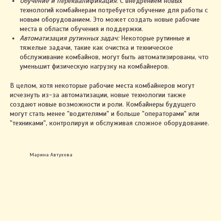
Обучение и переквалификация:
С внедрением новых
технологий комбайнерам потребуется обучение для работы с
новым оборудованием. Это может создать новые рабочие
места в области обучения и поддержки.
Автоматизация рутинных задач:
Некоторые рутинные и
тяжелые задачи, такие как очистка и техническое
обслуживание комбайнов, могут быть автоматизированы, что
уменьшит физическую нагрузку на комбайнеров.
В целом, хотя некоторые рабочие места комбайнеров могут
исчезнуть из-за автоматизации, новые технологии также
создают новые возможности и роли. Комбайнеры будущего
2023. ИП Автухова Марина Александровна
могут стать менее "водителями" и больше "операторами" или
УНП 491461557
"техниками", контролируя и обслуживая сложное оборудование.
Св-во о государственной регистрации № 0796122
выдано Жлобинским райисполкомом 03.03.2021
Интернет-сайт включён в БЕЛГИЭ
Республики Беларусь 01.11.2023 за №191590
Марина Автухова
Правила оплаты и возврата
Политика конфиденциальности
Настройки cookie