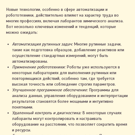
Новые технологии, особенно в сфере автоматизации и
робототехники, действительно влияют на характер труда во
многих профессиях, включая лаборантов химического анализа.
Вот несколько ключевых изменений и тенденций, которые
можно ожидать:
Автоматизация рутинных задач:
Многие рутинные задачи,
такие как подготовка образцов, добавление реактивов или
осуществление стандартных измерений, могут быть
автоматизированы.
Применение робототехники:
Роботы уже используются в
некоторых лабораториях для выполнения рутинных или
повторяющихся действий, особенно там, где требуется
высокая точность или соблюдение строгих параметров.
Улучшенное программное обеспечение:
Программы для
анализа данных, управления оборудованием и интерпретации
результатов становятся более мощными и интуитивно
2023. ИП Автухова Марина Александровна
понятными.
УНП 491461557
Удаленный контроль и диагностика:
В некоторых случаях
Св-во о государственной регистрации № 0796122
лаборанты могут контролировать и настраивать
выдано Жлобинским райисполкомом 03.03.2021
оборудование на расстоянии, что позволяет сократить время
Интернет-сайт включён в БЕЛГИЭ
и ресурсы.
Республики Беларусь 01.11.2023 за №191590