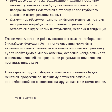
Больше акцента на интерпретацию и анализ:
Поскольку
многие рутинные задачи будут автоматизированы, роль
лаборанта может сместиться в сторону более глубокого
Правила оплаты и возврата
анализа и интерпретации данных.
Политика конфиденциальности
Постоянное обучение:
Технологии быстро меняются, поэтому
лаборантам потребуется постоянное обучение, чтобы
Настройки cookie
оставаться в курсе новых инструментов, методик и тенденций.
Тем не менее, вряд ли роботы полностью заменят лаборантов в
+375 29 123-58-67
ближайшем будущем. Хотя многие операции могут быть
автоматизированы, человеческое вмешательство по-прежнему
будет необходимо в многих аспектах, особенно когда речь идет
о принятии решений, интерпретации результатов или решении
нестандартных задач.
Хотя характер труда лаборанта химического анализа будет
меняться, профессия по-прежнему останется важной и
востребованной, но с акцентом на другие навыки и компетенции.
Марина Автухова