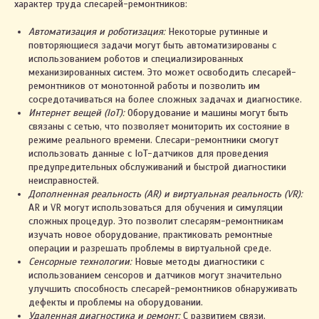
характер труда слесарей-ремонтников:
2023. ИП Автухова Марина Александровна
УНП 491461557
Автоматизация и роботизация:
Некоторые рутинные и
Св-во о государственной регистрации № 0796122
повторяющиеся задачи могут быть автоматизированы с
выдано Жлобинским райисполкомом 03.03.2021
использованием роботов и специализированных
Интернет-сайт включён в БЕЛГИЭ
механизированных систем. Это может освободить слесарей-
Республики Беларусь 01.11.2023 за №191590
ремонтников от монотонной работы и позволить им
сосредотачиваться на более сложных задачах и диагностике.
Интернет вещей (IoT):
Оборудование и машины могут быть
Правила оплаты и возврата
связаны с сетью, что позволяет мониторить их состояние в
Политика конфиденциальности
режиме реального времени. Слесари-ремонтники смогут
использовать данные с IoT-датчиков для проведения
Настройки cookie
предупредительных обслуживаний и быстрой диагностики
неисправностей.
Дополненная реальность (AR) и виртуальная реальность (VR):
+375 29 123-58-67
AR и VR могут использоваться для обучения и симуляции
сложных процедур. Это позволит слесарям-ремонтникам
изучать новое оборудование, практиковать ремонтные
операции и разрешать проблемы в виртуальной среде.
Сенсорные технологии:
Новые методы диагностики с
использованием сенсоров и датчиков могут значительно
улучшить способность слесарей-ремонтников обнаруживать
дефекты и проблемы на оборудовании.
Удаленная диагностика и ремонт:
С развитием связи,