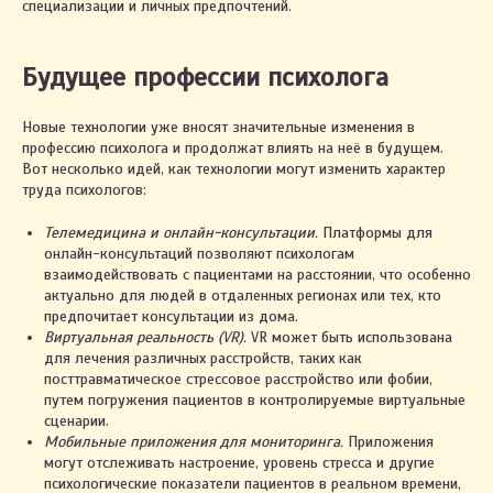
специализации и личных предпочтений.
Будущее профессии психолога
2023. ИП Автухова Марина Александровна
УНП 491461557
Новые технологии уже вносят значительные изменения в
Св-во о государственной регистрации № 0796122
выдано Жлобинским райисполкомом 03.03.2021
профессию психолога и продолжат влиять на неё в будущем.
Интернет-сайт включён в БЕЛГИЭ
Вот несколько идей, как технологии могут изменить характер
Республики Беларусь 01.11.2023 за №191590
труда психологов:
Телемедицина и онлайн-консультации.
Платформы для
Правила оплаты и возврата
онлайн-консультаций позволяют психологам
взаимодействовать с пациентами на расстоянии, что особенно
Политика конфиденциальности
актуально для людей в отдаленных регионах или тех, кто
Настройки cookie
предпочитает консультации из дома.
Виртуальная реальность (VR).
VR может быть использована
для лечения различных расстройств, таких как
посттравматическое стрессовое расстройство или фобии,
+375 29 123-58-67
путем погружения пациентов в контролируемые виртуальные
сценарии.
Мобильные приложения для мониторинга.
Приложения
могут отслеживать настроение, уровень стресса и другие
психологические показатели пациентов в реальном времени,