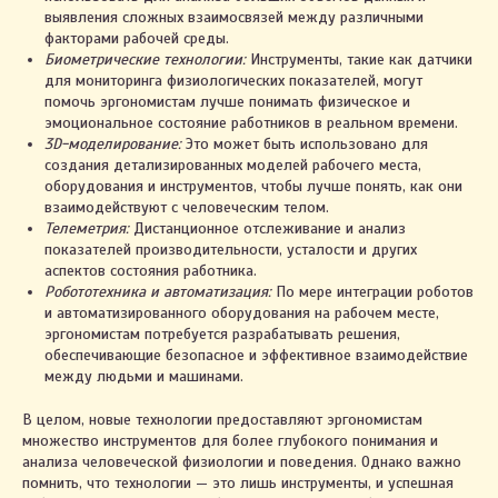
выявления сложных взаимосвязей между различными
факторами рабочей среды.
Биометрические технологии:
Инструменты, такие как датчики
для мониторинга физиологических показателей, могут
помочь эргономистам лучше понимать физическое и
эмоциональное состояние работников в реальном времени.
3D-моделирование:
Это может быть использовано для
создания детализированных моделей рабочего места,
оборудования и инструментов, чтобы лучше понять, как они
взаимодействуют с человеческим телом.
Телеметрия:
Дистанционное отслеживание и анализ
показателей производительности, усталости и других
аспектов состояния работника.
2023. ИП Автухова Марина Александровна
Робототехника и автоматизация:
По мере интеграции роботов
УНП 491461557
и автоматизированного оборудования на рабочем месте,
эргономистам потребуется разрабатывать решения,
Св-во о государственной регистрации № 0796122
выдано Жлобинским райисполкомом 03.03.2021
обеспечивающие безопасное и эффективное взаимодействие
Интернет-сайт включён в БЕЛГИЭ
между людьми и машинами.
Республики Беларусь 01.11.2023 за №191590
В целом, новые технологии предоставляют эргономистам
множество инструментов для более глубокого понимания и
Правила оплаты и возврата
анализа человеческой физиологии и поведения. Однако важно
Политика конфиденциальности
помнить, что технологии — это лишь инструменты, и успешная