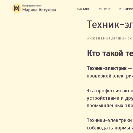
ОБО МНЕ
УСЛУГИ
ИСТОРИИ
Техник-э
ИНЖЕНЕРИЯ,МАШИНОС
Кто такой т
Техник-электрик
— 
проверкой электри
Эта профессия вкл
устройствами и др
промышленных зда
Техники-электрики
соблюдать нормы и