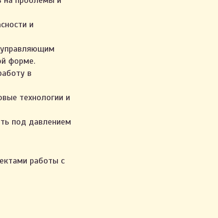
ь на проблемы и
сности и
и управляющим
ой форме.
работу в
овые технологии и
ть под давлением
ектами работы с