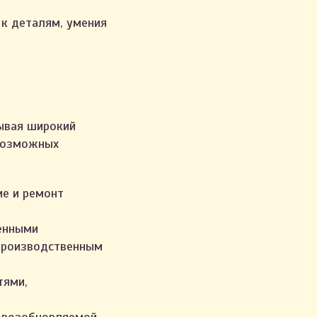
 к деталям, умения
тывая широкий
 возможных
ие и ремонт
енными
 производственным
тями,