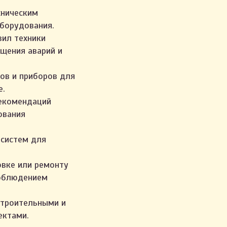
хническим
оборудования.
ил техники
ащения аварий и
ов и приборов для
е.
екомендаций
ования
 систем для
овке или ремонту
соблюдением
строительными и
ектами.