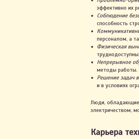
Проблемно-орие
эффективно их р
Соблюдение безо
способность стр
Коммуникативны
персоналом, а т
Физическая вын
труднодоступных
Непрерывное об
методы работы.
Решение задач в
и в условиях ог
Люди, обладающие 
электричеством, м
Карьера тех