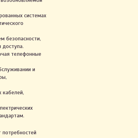
м возобновляемой
рованных системах
тического
ем безопасности,
 доступа.
лючая телефонные
бслуживании и
ры,
 кабелей,
лектрических
тандартам.
т потребностей