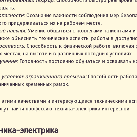
нтированный подход:
Способность быстро реагироват
ешать.
пасности:
Осознание важности соблюдения мер безопа
ого придерживаться их на рабочем месте.
е навыки:
Умение общаться с коллегами, клиентами 
акже объяснять технические аспекты работы в доступн
осливость:
Способность к физической работе, включая 
 местах, на высоте и в различных погодных условиях.
учение:
Готовность постоянно обучаться и осваивать н
 условиях ограниченного времени:
Способность работа
раниченных временных рамок.
этими качествами и интересующиеся техническими асп
огут найти профессию техника-электрика интересной.
ника-электрика