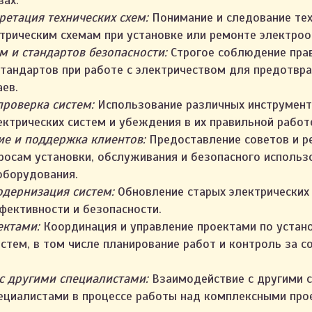
вах.
ретация технических схем:
Понимание и следование те
трическим схемам при установке или ремонте электро
 и стандартов безопасности:
Строгое соблюдение прав
стандартов при работе с электричеством для предотвр
аев.
проверка систем:
Использование различных инструмент
ектрических систем и убеждения в их правильной работ
ие и поддержка клиентов:
Предоставление советов и р
росам установки, обслуживания и безопасного использ
оборудования.
одернизация систем:
Обновление старых электрических
фективности и безопасности.
ектами:
Координация и управление проектами по устан
истем, в том числе планирование работ и контроль за 
 с другими специалистами:
Взаимодействие с другими 
циалистами в процессе работы над комплексными про