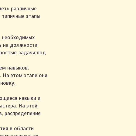
меть различные
 типичные этапы
я необходимых
у на должности
простые задачи под
ем навыков,
 На этом этапе они
новку,
ющиеся навыки и
астера. На этой
в, распределение
тия в области