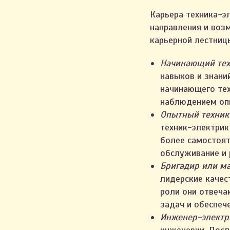
Карьера техника-э
направления и воз
карьерной лестниц
Начинающий тех
навыков и знани
начинающего тех
наблюдением опы
Опытный техник
техник-электрик
более самостоят
обслуживание и 
Бригадир или м
лидерские качес
роли они отвеча
задач и обеспеч
Инженер-электр