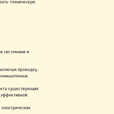
ивать техническую
ми системами и
включая проводку,
 промышленных
онта существующих
и эффективной
 электрических