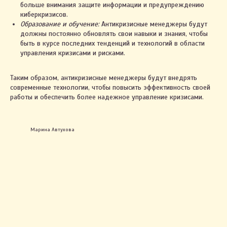
больше внимания защите информации и предупреждению
киберкризисов.
Образование и обучение:
Антикризисные менеджеры будут
2023. ИП Автухова Марина Александровна
должны постоянно обновлять свои навыки и знания, чтобы
УНП 491461557
быть в курсе последних тенденций и технологий в области
Св-во о государственной регистрации № 0796122
управления кризисами и рисками.
выдано Жлобинским райисполкомом 03.03.2021
Интернет-сайт включён в БЕЛГИЭ
Республики Беларусь 01.11.2023 за №191590
Таким образом, антикризисные менеджеры будут внедрять
современные технологии, чтобы повысить эффективность своей
работы и обеспечить более надежное управление кризисами.
Правила оплаты и возврата
Политика конфиденциальности
Марина Автухова
Настройки cookie
+375 29 123-58-67