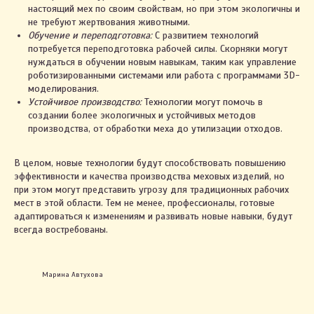
настоящий мех по своим свойствам, но при этом экологичны и
не требуют жертвования животными.
Обучение и переподготовка:
С развитием технологий
потребуется переподготовка рабочей силы. Скорняки могут
нуждаться в обучении новым навыкам, таким как управление
роботизированными системами или работа с программами 3D-
моделирования.
Устойчивое производство:
Технологии могут помочь в
2023. ИП Автухова Марина Александровна
создании более экологичных и устойчивых методов
УНП 491461557
производства, от обработки меха до утилизации отходов.
Св-во о государственной регистрации № 0796122
выдано Жлобинским райисполкомом 03.03.2021
Интернет-сайт включён в БЕЛГИЭ
В целом, новые технологии будут способствовать повышению
Республики Беларусь 01.11.2023 за №191590
эффективности и качества производства меховых изделий, но
при этом могут представить угрозу для традиционных рабочих
мест в этой области. Тем не менее, профессионалы, готовые
Правила оплаты и возврата
адаптироваться к изменениям и развивать новые навыки, будут
всегда востребованы.
Политика конфиденциальности
Настройки cookie
Марина Автухова
+375 29 123-58-67