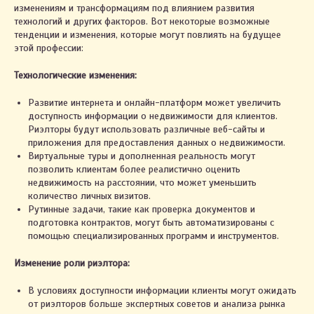
изменениям и трансформациям под влиянием развития
технологий и других факторов. Вот некоторые возможные
тенденции и изменения, которые могут повлиять на будущее
этой профессии:
Технологические изменения:
Развитие интернета и онлайн-платформ может увеличить
доступность информации о недвижимости для клиентов.
Риэлторы будут использовать различные веб-сайты и
2023. ИП Автухова Марина Александровна
приложения для предоставления данных о недвижимости.
Виртуальные туры и дополненная реальность могут
УНП 491461557
позволить клиентам более реалистично оценить
Св-во о государственной регистрации № 0796122
выдано Жлобинским райисполкомом 03.03.2021
недвижимость на расстоянии, что может уменьшить
Интернет-сайт включён в БЕЛГИЭ
количество личных визитов.
Республики Беларусь 01.11.2023 за №191590
Рутинные задачи, такие как проверка документов и
подготовка контрактов, могут быть автоматизированы с
помощью специализированных программ и инструментов.
Правила оплаты и возврата
Изменение роли риэлтора:
Политика конфиденциальности
Настройки cookie
В условиях доступности информации клиенты могут ожидать
от риэлторов больше экспертных советов и анализа рынка