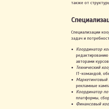
также от структур
Специализа
Специализации коо
задач и потребнос
Координатор ко
редактированию 
авторами курсов
Технический коо
IT-командой, об
Маркетинговый 
рекламные кампа
Координатор по
платформы, сбор
Финансовый коо