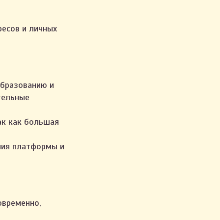
есов и личных
образованию и
тельные
ак как большая
ния платформы и
овременно,