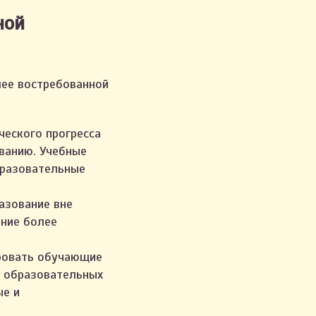
ной
лее востребованной
ческого прогресса
ованию. Учебные
бразовательные
азование вне
ание более
ровать обучающие
 образовательных
ые и