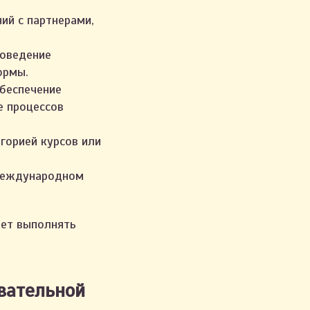
ий с партнерами,
роведение
ормы.
беспечение
е процессов
горией курсов или
международном
жет выполнять
вательной