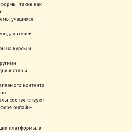
формы, такие как
в.
лемы учащихся,
еподавателей,
н на курсы и
ругими
дничества и
вляемого контента,
ов.
иалы соответствуют
сфере онлайн-
ции платформы, а