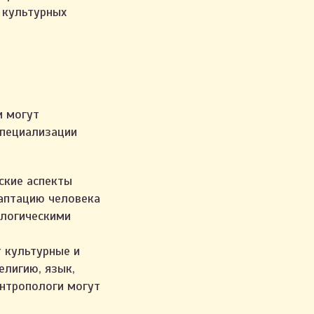
 культурных
и могут
специализации
ские аспекты
даптацию человека
ологическими
 культурные и
елигию, язык,
антропологи могут