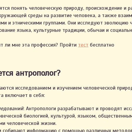
ятся понять человеческую природу, происхождение и р
окружающей среды на развитие человека, а также вза
ми и этническими группами. Они исследуют эволюцию 
ование языка, культурные традиции, обычаи и социальн
т ли мне эта профессия? Пройти
тест
бесплатно
тся антрополог?
аются исследованием и изучением человеческой приро
а включает в себя:
ледований
: Антропологи разрабатывают и проводят исс
овеческой биологией, культурой, языком, общественны
ми человеческой жизни.
ни собирают информацию с помощью различных методов,