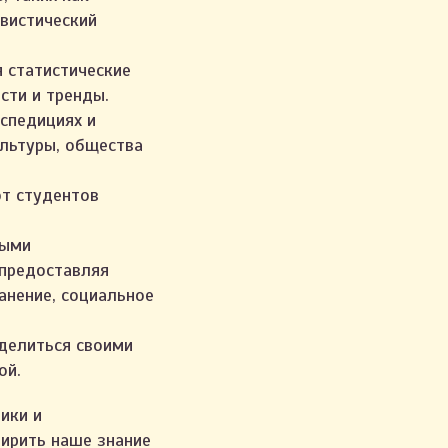
гвистический
я статистические
сти и тренды.
кспедициях и
ультуры, общества
ют студентов
ными
 предоставляя
анение, социальное
 делиться своими
ой.
ики и
ширить наше знание