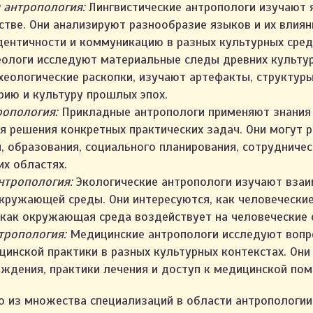
 антропология:
Лингвистические антропологи изучают я
стве. Они анализируют разнообразие языков и их влиян
ентичности и коммуникацию в разных культурных сред
ологи исследуют материальные следы древних культур
хеологические раскопки, изучают артефакты, структуры
рию и культуру прошлых эпох.
ропология:
Прикладные антропологи применяют знания
я решения конкретных практических задач. Они могут р
, образования, социального планирования, сотрудниче
их областях.
нтропология:
Экологические антропологи изучают вза
окружающей среды. Они интересуются, как человечески
 как окружающая среда воздействует на человеческие 
тропология:
Медицинские антропологи исследуют вопр
цинской практики в разных культурных контекстах. Они
ждения, практики лечения и доступ к медицинской по
о из множества специализаций в области антропологии