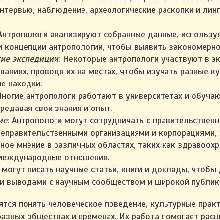
интервью, наблюдение, археологические раскопки и лин
 Антропологи анализируют собранные данные, использу
и концепции антропологии, чтобы выявить закономерно
кие экспедиции
: Некоторые антропологи участвуют в э
ваниях, проводя их на местах, чтобы изучать разные к
ие находки.
Многие антропологи работают в университетах и обуча
редавая свои знания и опыт.
ие
: Антропологи могут сотрудничать с правительствен
неправительственными организациями и корпорациями,
тное мнение в различных областях, таких как здравоохр
 международные отношения.
и могут писать научные статьи, книги и доклады, чтобы
и выводами с научным сообществом и широкой публик
ятся понять человеческое поведение, культурные практ
разных обществах и временах. Их работа помогает рас