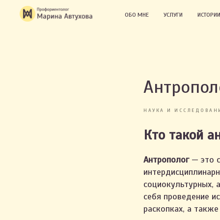
ОБО МНЕ
УСЛУГИ
ИСТОРИИ
Антропол
НАУКА И ИССЛЕДОВАН
Кто такой а
Антрополог
— это с
интердисциплинарно
социокультурных, а
себя проведение ис
раскопках, а такж