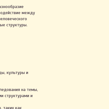
азнообразие
имодействие между
человеческого
ые структуры.
ды, культуры и
ледования на темы,
ми структурами и
 таких как