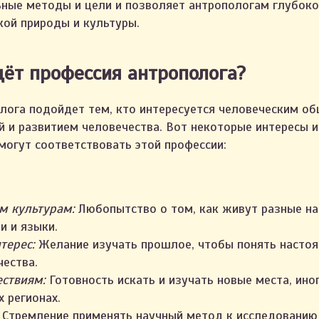
ьные методы и цели и позволяет антропологам глубок
кой природы и культуры.
ёт профессия антрополога?
лога подойдет тем, кто интересуется человеческим об
й и развитием человечества. Вот некоторые интересы 
могут соответствовать этой профессии:
м культурам:
Любопытство о том, как живут разные на
и и языки.
терес:
Желание изучать прошлое, чтобы понять насто
ества.
ествиям:
Готовность искать и изучать новые места, ино
 регионах.
Стремление применять научный метод к исследованию