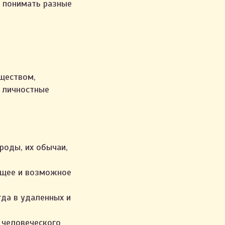
о понимать разные
ществом,
и личностные
роды, их обычаи,
ящее и возможное
гда в удаленных и
 человеческого