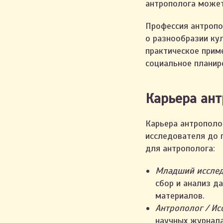
антрополога может
Профессия антропо
о разнообразии ку
практическое прим
социальное планир
Карьера ант
Карьера антрополо
исследователя до п
для антрополога:
Младший исслед
сбор и анализ д
материалов.
Антрополог / Ис
научных журнала