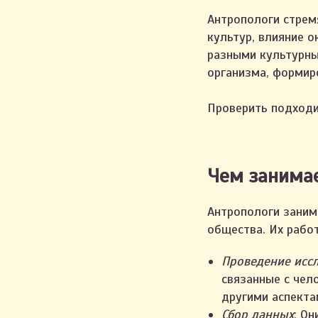
Антропологи стрем
культур, влияние 
разными культурны
организма, формир
Проверить подходи
Чем занимае
Антропологи заним
общества. Их работ
Проведение исс
связанные с чел
другими аспекта
Сбор данных
: О