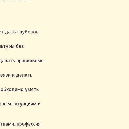
ут дать глубокое
льтуры без
давать правильные
вязи и делать
еобходимо уметь
новым ситуациям и
твами, профессия