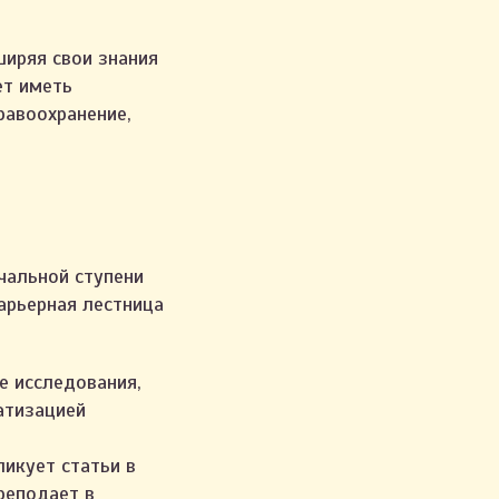
ширяя свои знания
ет иметь
равоохранение,
чальной ступени
карьерная лестница
 исследования,
атизацией
икует статьи в
реподает в