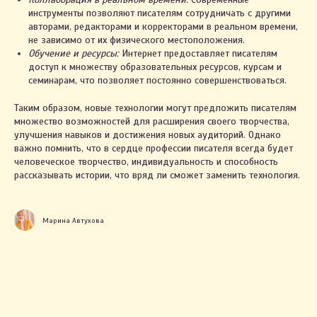
Св-во о государственной регистрации № 0796122
инструменты позволяют писателям сотрудничать с другими
выдано Жлобинским райисполкомом 03.03.2021
авторами, редакторами и корректорами в реальном времени,
Интернет-сайт включён в БЕЛГИЭ
Республики Беларусь 01.11.2023 за №191590
не зависимо от их физического местоположения.
Обучение и ресурсы:
Интернет предоставляет писателям
доступ к множеству образовательных ресурсов, курсам и
семинарам, что позволяет постоянно совершенствоваться.
Правила оплаты и возврата
Политика конфиденциальности
Таким образом, новые технологии могут предложить писателям
множество возможностей для расширения своего творчества,
Настройки cookie
улучшения навыков и достижения новых аудиторий. Однако
важно помнить, что в сердце профессии писателя всегда будет
человеческое творчество, индивидуальность и способность
+375 29 123-58-67
рассказывать истории, что вряд ли сможет заменить технология.
Марина Автухова