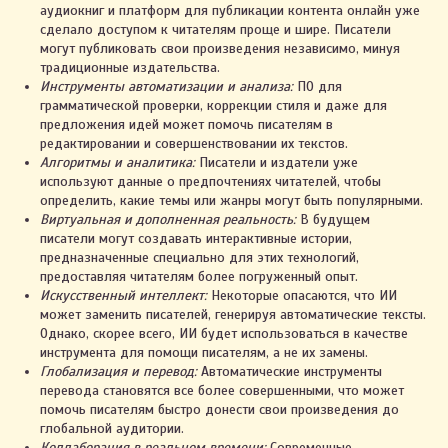
аудиокниг и платформ для публикации контента онлайн уже
сделало доступом к читателям проще и шире. Писатели
могут публиковать свои произведения независимо, минуя
традиционные издательства.
Инструменты автоматизации и анализа:
ПО для
грамматической проверки, коррекции стиля и даже для
предложения идей может помочь писателям в
редактировании и совершенствовании их текстов.
Алгоритмы и аналитика:
Писатели и издатели уже
используют данные о предпочтениях читателей, чтобы
определить, какие темы или жанры могут быть популярными.
Виртуальная и дополненная реальность:
В будущем
писатели могут создавать интерактивные истории,
предназначенные специально для этих технологий,
предоставляя читателям более погруженный опыт.
Искусственный интеллект:
Некоторые опасаются, что ИИ
может заменить писателей, генерируя автоматические тексты.
Однако, скорее всего, ИИ будет использоваться в качестве
инструмента для помощи писателям, а не их замены.
Глобализация и перевод:
Автоматические инструменты
перевода становятся все более совершенными, что может
помочь писателям быстро донести свои произведения до
2023. ИП Автухова Марина Александровна
глобальной аудитории.
УНП 491461557
Коллаборация в реальном времени:
Современные