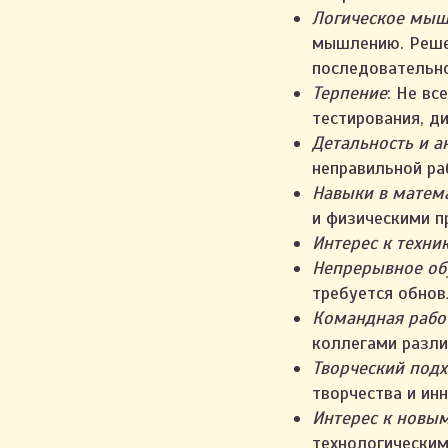
Логическое мы
мышлению. Решен
последовательно
Терпение
: Не вс
тестирования, д
Детальность и а
неправильной ра
Навыки в матем
и физическими п
Интерес к техни
Непрерывное об
требуется обнов
Командная рабо
коллегами разли
Творческий под
творчества и ин
Интерес к новы
технологическим