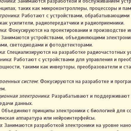
роника
: Занимаются разработкой и обслуживанием устр
нципах, таких как микроконтроллеры, процессоры и пам
ктроника
: Работают с устройствами, обрабатывающими
 как усилители, радиопередатчики и радиоприемники.
ика
: Фокусируются на проектировании и производстве и
: Занимаются устройствами, объединяющими электроник
ами, светодиодами и фотодетекторами.
ка
: Специализируются на разработке радиочастотных ус
оника
: Работают с устройствами для управления и прео
ощности, такими как инверторы, преобразователи и ст
троенных систем
: Фокусируются на разработке и прогр
ем.
ионная электроника
: Разрабатывают и поддерживают 
едачи данных.
: Объединяют принципы электроники с биологией для с
инская аппаратура или нейроинтерфейсы.
а
: Занимаются разработкой электроники на уровне нан