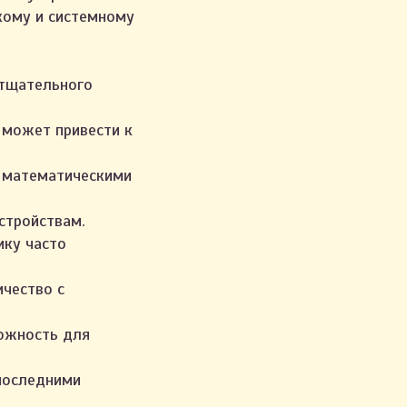
скому и системному
 тщательного
 может привести к
с математическими
стройствам.
ику часто
ичество с
можность для
 последними