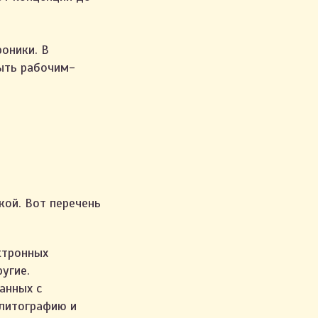
оники. В
ыть рабочим-
кой. Вот перечень
ктронных
угие.
анных с
олитографию и